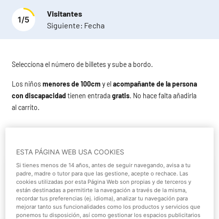
Visitantes
1
/
5
Siguiente:
Fecha
Selecciona el número de billetes y sube a bordo.
Los niños
menores de 100cm
y el
acompañante de la persona
con discapacidad
tienen entrada
gratis
. No hace falta añadirla
al carrito.
ESTA PÁGINA WEB USA COOKIES
Si tienes menos de 14 años, antes de seguir navegando, avisa a tu
Paquete VIP Adulto (desde
padre, madre o tutor para que las gestione, acepte o rechace. Las
140cm de altura)
cookies utilizadas por esta Página Web son propias y de terceros y
están destinadas a permitirte la navegación a través de la misma,
recordar tus preferencias (ej. idioma), analizar tu navegación para
mejorar tanto sus funcionalidades como los productos y servicios que
Más información
ponemos tu disposición, así como gestionar los espacios publicitarios