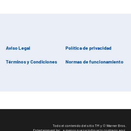
Aviso Legal
Política de privacidad
Términos y Condiciones
Normas de funcionamiento
Todo el contenido del sitio TM y © Warner Bros.
Entertainment Inc.,
a menos que se indique lo contrario aquí
.