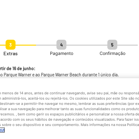
3
4
5
Extras
Pagamento
Confirmação
ir de 16 de junho:
ao Parque Warner e ao Parque Warner Beach durante 1 único dia.
o ao Parque Warner por dois dias consecutivos e acesso ao Parque
olhida.
o ao Parque Warner durante 3 dias consecutivos e acesso ao Parque
 menos de 14 anos, antes de continuar navegando, avise seu pai, mãe ou responsá
lhida.
 administrá-los, aceitá-los ou rejeitá-los. Os cookies utilizados por este Site são 
 destinam-se a permitir-lhe navegar no mesmo, lembrar as suas preferências (por e
alisar a sua navegação para melhorar tanto as suas funcionalidades como os produto
recemos. , bem como gerir os espaços publicitários e personalizar a nossa oferta d
 acordo com os seus hábitos de navegação e conteúdos visualizados. Para fazer is
 sobre o seu dispositivo e seu comportamento. Mais informações na nossa Polític
UI
Normas de
Política de