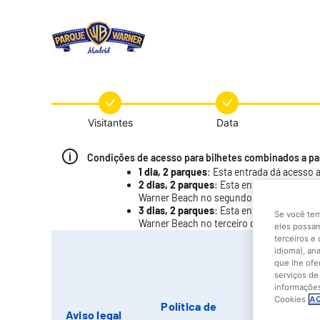
Visitantes
Data
Condições de acesso para bilhetes combinados a part
1 dia, 2 parques
: Esta entrada dá acesso 
2 dias, 2 parques
: Esta entrada dá acess
Warner Beach no segundo dia da data esc
3 dias, 2 parques
: Esta entrada dá acess
Se você tem
Warner Beach no terceiro dia da data esco
eles possam
terceiros e
idioma), an
que lhe ofe
serviços de
informações
Cookies
AQ
Política de
Termos e
Aviso legal