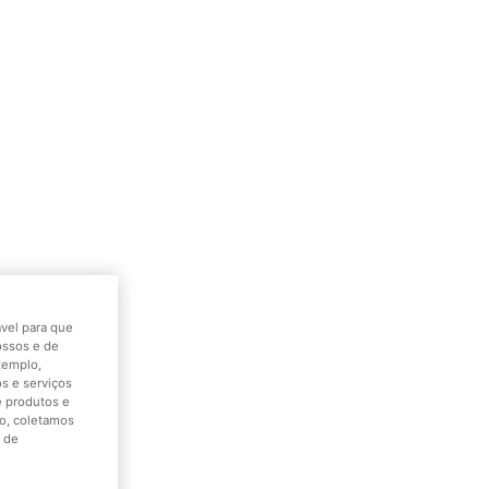
Resumo do pedido
Parque Warner Madrid PT
vel para que
nossos e de
xemplo,
s e serviços
e produtos e
so, coletamos
a de