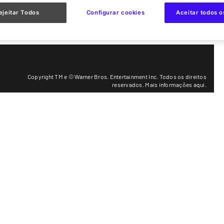
Funcionamento
Cookies
ejeitar Todos
Configurar cookies
Aceitar todos o
Copyright TM e © Warner Bros. Entertainment Inc. Todos os direitos
reservados.
Mais informações aqui
.