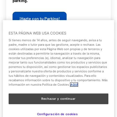
parking.
¡Hazte con tu Parking!
ESTA PÁGINA WEB USA COOKIES
Si tienes menos de 14 años, antes de seguir navegando, avisa a tu
padre, madre o tutor para que las gestione, acepte o rechace. Las
cookies utilizadas por esta Página Web son propias y de terceros y
están destinadas a permitirte la navegación a través de la misma,
recordar tus preferencias (ej. idioma), analizar tu navegación para
mejorar tanto sus funcionalidades como los productos y servicios que
ponemos tu disposición, así como gestionar los espacios publicitarios
y personalizarte nuestra oferta de productos y servicios conforme a
tus hábitos de navegación y contenidos visualizados. Para ello
recabamos información sobre tu dispositivo y tu comportamiento. Más
En Renfe/Bus 413
información en nuestra Política de Cookies
AQUÍ
¿Tienes
abono de transporte
? Súbete al
tren
en
Rechazar y continuar
cualquier punto del
Cercanías de Madrid
y
bájate
en la parada de
Pinto (línea C-3)
. Allí podrás
coger
Configuración de cookies
el autobús 413
de “La Veloz” que te dejará
en la