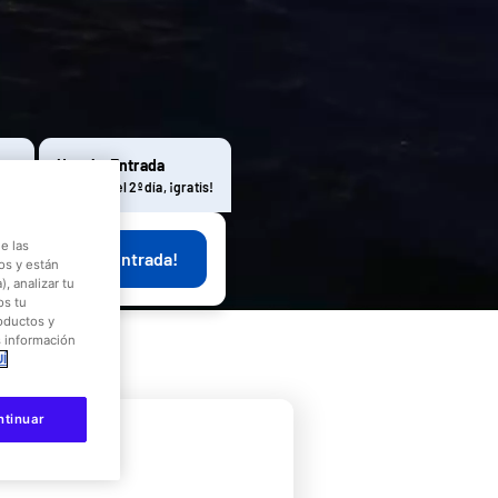
Hotel + Entrada
to!
Disfruta del 2º día, ¡gratis!
e las
¡Compra tu entrada!
os y están
, analizar tu
os tu
roductos y
s información
Í
ntinuar