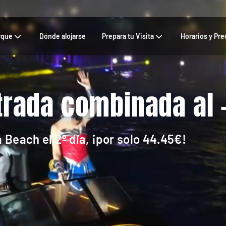
rque
Dónde alojarse
Prepara tu Visita
Horarios y Pre
ntrada combinada al
 Beach el 2º día, ¡por solo 44.45€!