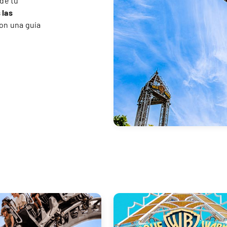
 de tu
 las
on una guía