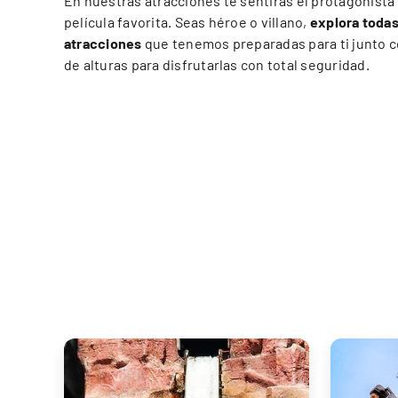
En nuestras atracciones te sentirás el protagonista
película favorita. Seas héroe o villano,
explora todas
atracciones
que tenemos preparadas para ti junto c
de alturas para disfrutarlas con total seguridad.