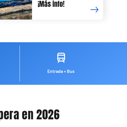
¡Más info!
Entrada + Bus
spera en 2026