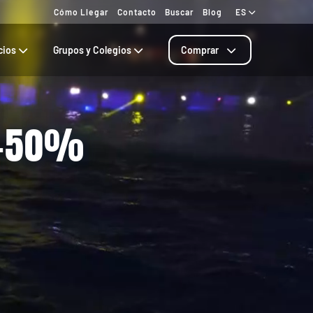
Cómo Llegar
Contacto
Buscar
Blog
ES
cios
Grupos y Colegios
Comprar
 -50%