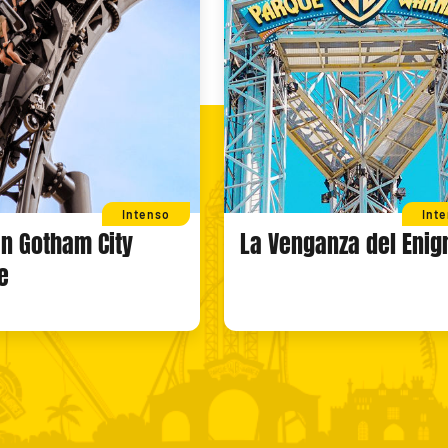
Intenso
Int
n Gotham City
La Venganza del Eni
e