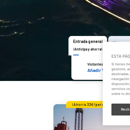
Entrada general
Warner +
¡Un 50% d
¡Anticipa y ahorra!
ESTA PÁ
Visitantes
Si tienes m
gestione, a
Añadir Visitantes
destinadas a
navegación 
disposición
servicios c
sobre tu di
¡Ahorra 33€/persona!
Rech