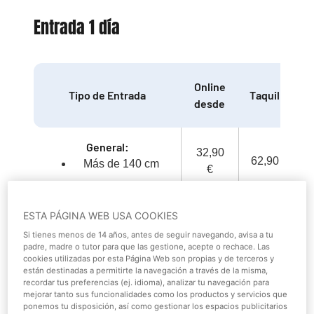
Entrada 1 día
Online
Tipo de Entrada
Taquilla
desde
General:
32,90
62,90 €
Más de 140 cm
€
Junior :
ESTA PÁGINA WEB USA COOKIES
32,90
Entre 100 cm - 140
Si tienes menos de 14 años, antes de seguir navegando, avisa a tu
56,90 €
€
padre, madre o tutor para que las gestione, acepte o rechace. Las
cm
cookies utilizadas por esta Página Web son propias y de terceros y
están destinadas a permitirte la navegación a través de la misma,
recordar tus preferencias (ej. idioma), analizar tu navegación para
mejorar tanto sus funcionalidades como los productos y servicios que
Reducida:
ponemos tu disposición, así como gestionar los espacios publicitarios