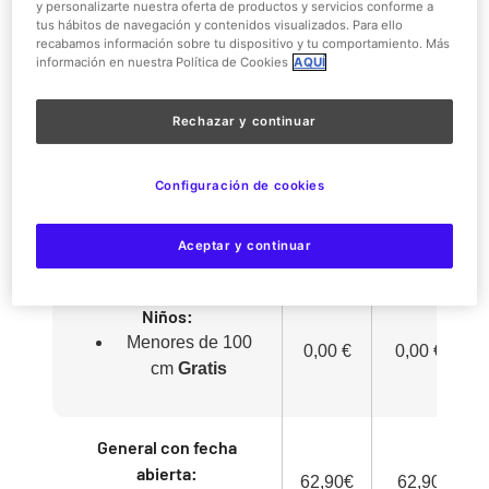
Senior (mayores de
y personalizarte nuestra oferta de productos y servicios conforme a
tus hábitos de navegación y contenidos visualizados. Para ello
65 años)
recabamos información sobre tu dispositivo y tu comportamiento. Más
Persona con
información en nuestra Política de Cookies
AQUÍ
discapacidad (igual
32,90
o +33 %) +1
56,90 €
Rechazar y continuar
€
acompañante
gratis
Familia
Configuración de cookies
Numerosa (por
persona)
Aceptar y continuar
Niños:
Menores de 100
0,00 €
0,00 €
cm
Gratis
General con fecha
abierta:
62,90€
62,90