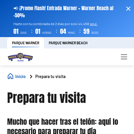
📢 ¡Promo Flash! Entrada Warner + Warner Beach al
-50%
Hazte con tu combinada de 2 días por solo 44,45€
aquí.
:
:
:
01
01
04
59
DIAS
HORAS
MINS
SEGS
PARQUE WARNER
PARQUE WARNER BEACH
Inicio
Prepara tu visita
Prepara tu visita
Mucho que hacer tras el telón: aquí lo
necesario para preparar tu día