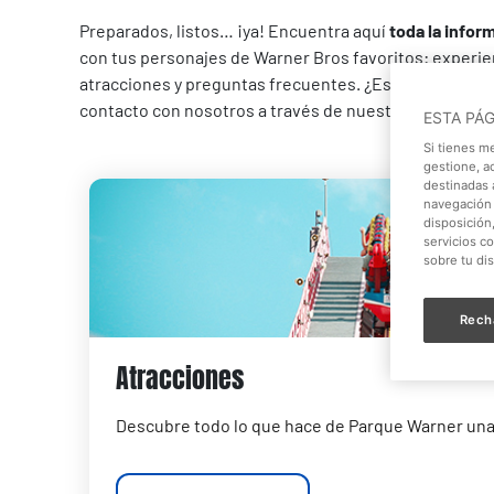
Preparados, listos… ¡ya! Encuentra aquí
toda la infor
con tus personajes de Warner Bros favoritos: experien
atracciones y preguntas frecuentes. ¿Eso es todo ami
contacto con nosotros a través de nuestro
formulario
ESTA PÁ
Si tienes m
gestione, a
destinadas a
navegación 
disposición
servicios c
sobre tu di
Rech
Atracciones
Descubre todo lo que hace de Parque Warner una 