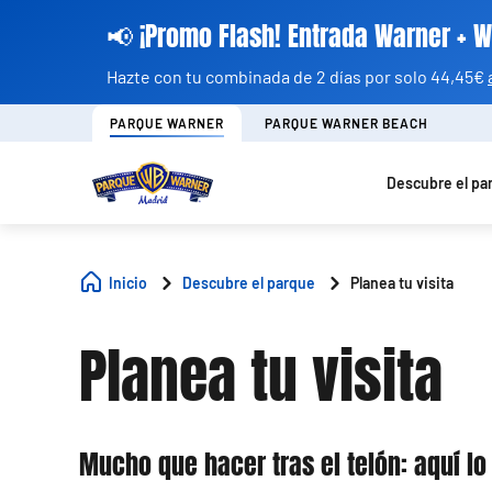
📢 ¡Promo Flash! Entrada Warner + 
Hazte con tu combinada de 2 días por solo 44,45€
PARQUE WARNER
PARQUE WARNER BEACH
Descubre el pa
Inicio
Descubre el parque
Planea tu visita
Planea tu visita
Mucho que hacer tras el telón: aquí lo