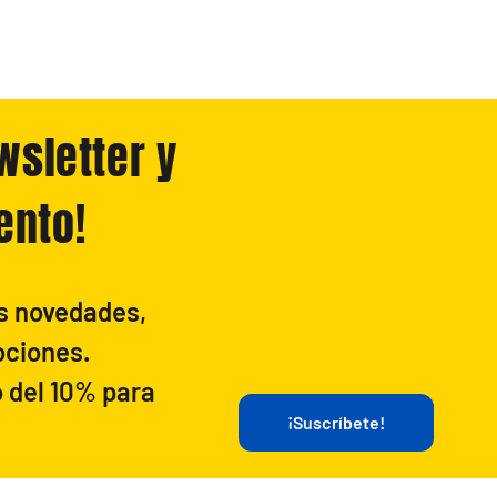
wsletter y
ento!
as novedades,
ociones.
 del 10% para
¡Suscríbete!