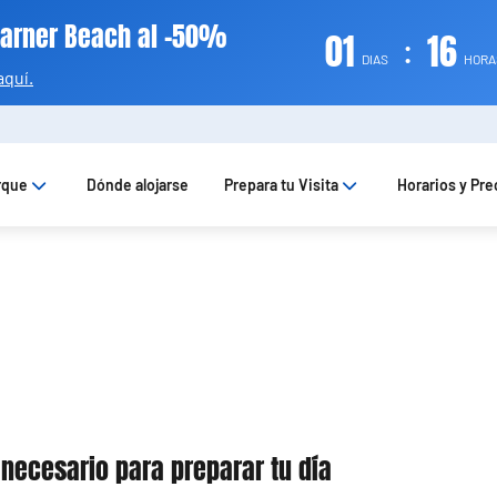
Warner Beach al -50%
01
:
16
DIAS
HOR
aquí.
rque
Dónde alojarse
Prepara tu Visita
Horarios y Pre
 necesario para preparar tu día