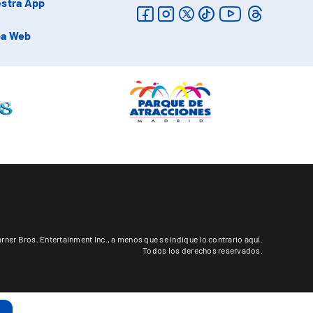
stra App
a Web
rner Bros. Entertainment Inc.,
a menos que se indique lo contrario aquí
.
Todos los derechos reservados.