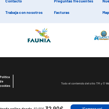
Contacto
Preguntas frecuentes
Nue
Trabaja con nosotros
Facturas
Map
Política
de
Todo el contenido del sitio TM y © Wa
cookies
32,90€
trada online desde
¡Compra ya!
62,90€