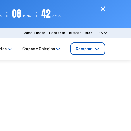
:
08
:
41
AS
MINS
SEGS
Cómo Llegar
Contacto
Buscar
Blog
ES
cios
Grupos y Colegios
Comprar