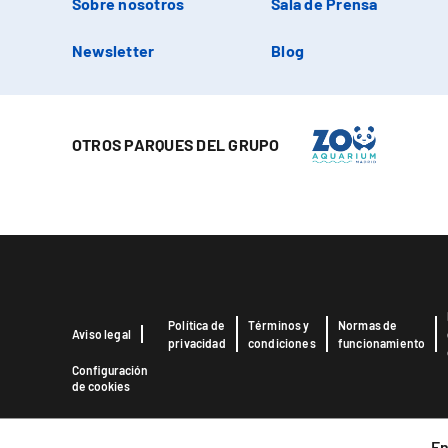
Sobre nosotros
Sala de Prensa
Newsletter
Blog
OTROS PARQUES DEL GRUPO
Política de
Términos y
Normas de
Aviso legal
privacidad
condiciones
funcionamiento
Configuración
de cookies
En