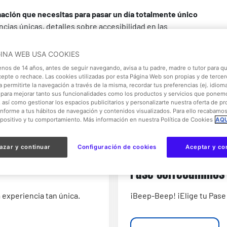
mación que necesitas para pasar un día totalmente único
cias únicas, detalles sobre accesibilidad en las
gos? Si te queda alguna duda, no dejes de ponerte en
.
GINA WEB USA COOKIES
enos de 14 años, antes de seguir navegando, avisa a tu padre, madre o tutor para qu
cepte o rechace. Las cookies utilizadas por esta Página Web son propias y de tercer
 permitirte la navegación a través de la misma, recordar tus preferencias (ej. idioma)
para mejorar tanto sus funcionalidades como los productos y servicios que ponem
, así como gestionar los espacios publicitarios y personalizarte nuestra oferta de p
onforme a tus hábitos de navegación y contenidos visualizados. Para ello recabamo
spositivo y tu comportamiento. Más información en nuestra Política de Cookies
AQU
azar y continuar
Configuración de cookies
Aceptar y co
Pase Correcaminos
experiencia tan única.
¡Beep-Beep! ¡Elige tu Pase