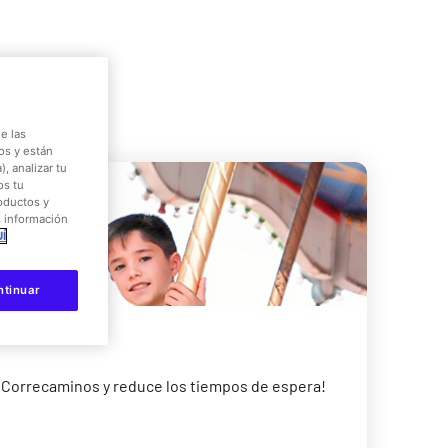
e las
os y están
, analizar tu
os tu
roductos y
s información
Í
ntinuar
 Correcaminos y reduce los tiempos de espera!