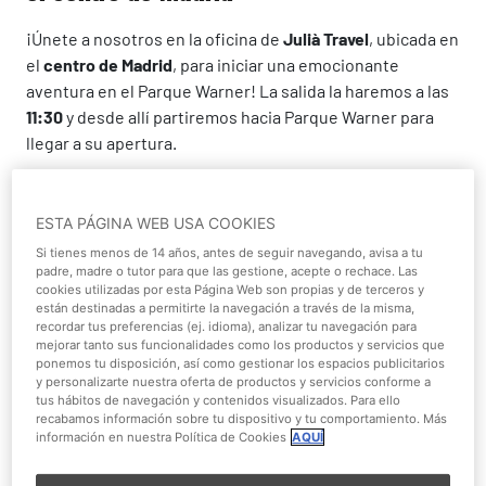
¡Únete a nosotros en la oficina de
Julià Travel
, ubicada en
el
centro de Madrid
, para iniciar una emocionante
aventura en el Parque Warner! La salida la haremos a las
11:30
y desde allí partiremos hacia Parque Warner para
llegar a su apertura.
Pasarás un día lleno de emociones donde
encontrarás
atracciones para todas las edades
. Desde
ESTA PÁGINA WEB USA COOKIES
emocionantes montañas rusas hasta
espectáculos y
Si tienes menos de 14 años, antes de seguir navegando, avisa a tu
encuentros con tus personajes favoritos
de Warner
padre, madre o tutor para que las gestione, acepte o rechace. Las
Bros. Adéntrate en las diferentes
áreas temáticas
del
cookies utilizadas por esta Página Web son propias y de terceros y
están destinadas a permitirte la navegación a través de la misma,
parque, como
Hollywood Boulevard
, donde podrás
recordar tus preferencias (ej. idioma), analizar tu navegación para
pasear entre las estrellas de cine,
DC Super Heroes
mejorar tanto sus funcionalidades como los productos y servicios que
ponemos tu disposición, así como gestionar los espacios publicitarios
World
, donde te sumergirás en el universo de los
y personalizarte nuestra oferta de productos y servicios conforme a
superhéroes de DC Comics. También puedes visitar
tus hábitos de navegación y contenidos visualizados. Para ello
Cartoon Village
, lleno de coloridos personajes de dibujos
recabamos información sobre tu dispositivo y tu comportamiento. Más
información en nuestra Política de Cookies
AQUÍ
animados,
Old West Territory
, donde revivirás la época
del lejano oeste.