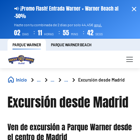
📢 ¡Promo Flash! Entrada Warner + Warner Beach al
-50%
Hazte con tu combinada de 2 días por solo 44,45€
aquí.
:
:
:
02
11
55
41
DIAS
HORAS
MINS
SEGS
PARQUE WARNER
PARQUE WARNER BEACH
Inicio
...
...
...
Excursión desde Madrid
Excursión desde Madrid
Ven de excursión a Parque Warner desde
el centro de Madrid