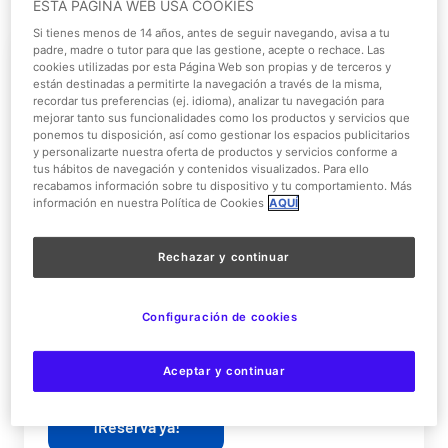
ESTA PÁGINA WEB USA COOKIES
Si tienes menos de 14 años, antes de seguir navegando, avisa a tu
¡Promo!
padre, madre o tutor para que las gestione, acepte o rechace. Las
cookies utilizadas por esta Página Web son propias y de terceros y
están destinadas a permitirte la navegación a través de la misma,
recordar tus preferencias (ej. idioma), analizar tu navegación para
mejorar tanto sus funcionalidades como los productos y servicios que
ponemos tu disposición, así como gestionar los espacios publicitarios
y personalizarte nuestra oferta de productos y servicios conforme a
tus hábitos de navegación y contenidos visualizados. Para ello
recabamos información sobre tu dispositivo y tu comportamiento. Más
información en nuestra Política de Cookies
AQUÍ
Hotel + Parque + 2º día
gratis
Rechazar y continuar
Aprovecha esta promoción especial donde
Configuración de cookies
tendrás hotel más parque warner con el
segundo
dia gratis.
Aceptar y continuar
¡Reserva ya!