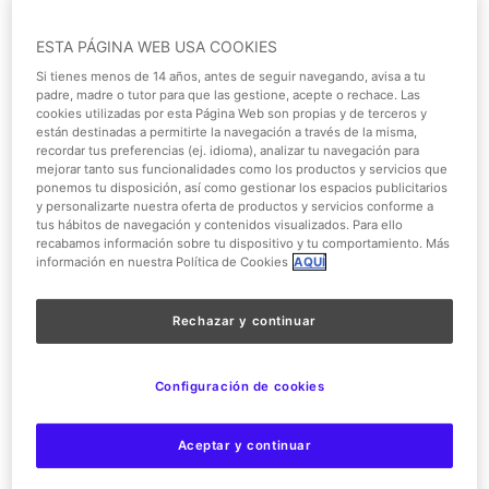
ESTA PÁGINA WEB USA COOKIES
Si tienes menos de 14 años, antes de seguir navegando, avisa a tu
padre, madre o tutor para que las gestione, acepte o rechace. Las
cookies utilizadas por esta Página Web son propias y de terceros y
De nuevo volvemos con esta nueva sección acerca de las
están destinadas a permitirte la navegación a través de la misma,
curiosidades sobre nuestra ampliación de Cartoon
recordar tus preferencias (ej. idioma), analizar tu navegación para
mejorar tanto sus funcionalidades como los productos y servicios que
Village, sin duda estamos seguros de acercarte mucho
ponemos tu disposición, así como gestionar los espacios publicitarios
más a las sorpresas que tenemos preparadas para el mes
y personalizarte nuestra oferta de productos y servicios conforme a
tus hábitos de navegación y contenidos visualizados. Para ello
de junio, pero ¡¡recuerda qué algunas sorpresas ya las
recabamos información sobre tu dispositivo y tu comportamiento. Más
puedes disfrutar!!, como el
Musical de Hairspray
, el
información en nuestra Política de Cookies
AQUÍ
nuevo Stunt Show de
Loca Academia de Policía: Una
Nueva Aventura
y nuestro
Gringos Saloon
en Old West
Rechazar y continuar
Territory. ¡¡Esperamos celebrar nuestro 10º Aniversario
con todos vosotros!!
Configuración de cookies
Aceptar y continuar