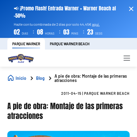
📢 ¡Promo Flash! Entrada Warner + Warner Beach al
-50%
Hazte con tu combinada de 2 días por solo 44,45€
aquí.
:
:
:
02
08
03
23
DIAS
HORAS
MINS
SEGS
PARQUE WARNER
PARQUE WARNER BEACH
A pie de obra: Montaje de las primeras
Inicio
Blog
atracciones
2011-04-15
|
PARQUE WARNER BEACH
A pie de obra: Montaje de las primeras
atracciones