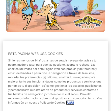
Este domingo 5 de mayo
Parque Warner
celebrará el
día
de la madre
y para celebrarlo queremos haceros
ESTA PÁGINA WEB USA COOKIES
partícipes de una actividad muy conmovedora.
Si tienes menos de 14 años, antes de seguir navegando, avisa a tu
Para hacer de este día una jornada especial se ha creado
padre, madre o tutor para que las gestione, acepte o rechace. Las
cookies utilizadas por esta Página Web son propias y de terceros y
un
diploma
que todo el que desee puede descargar para
están destinadas a permitirte la navegación a través de la misma,
rendir homenaje a todas las madres y hacerlas sonreír
recordar tus preferencias (ej. idioma), analizar tu navegación para
mejorar tanto sus funcionalidades como los productos y servicios que
con un bonito detalle.
ponemos tu disposición, así como gestionar los espacios publicitarios
y personalizarte nuestra oferta de productos y servicios conforme a
tus hábitos de navegación y contenidos visualizados. Para ello
recabamos información sobre tu dispositivo y tu comportamiento. Más
información en nuestra Política de Cookies
AQUÍ