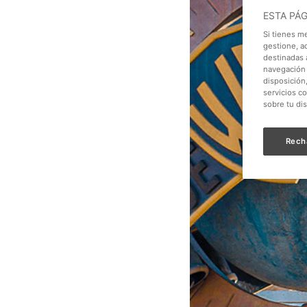
ESTA PÁ
Si tienes m
gestione, a
destinadas a
navegación 
disposición
servicios c
sobre tu di
Rech