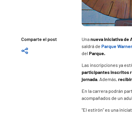
Comparte el post
Una
nueva iniciativa de
saldrá de
Parque Warne
del
Parque.
Las inscripciones ya est
participantes inscritos 
jornada
. Además,
recibi
En la carrera podrán par
acompañados de un adul
"El estirón" es una inicia