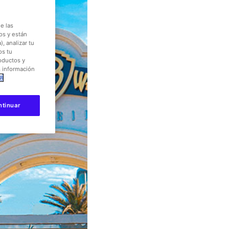
e las
os y están
, analizar tu
os tu
roductos y
s información
Í
ntinuar