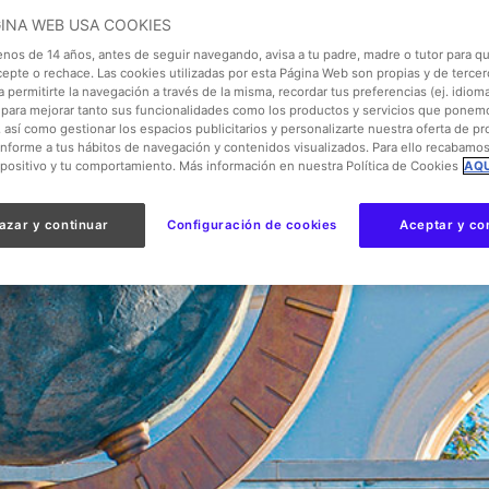
GINA WEB USA COOKIES
enos de 14 años, antes de seguir navegando, avisa a tu padre, madre o tutor para qu
cepte o rechace. Las cookies utilizadas por esta Página Web son propias y de tercer
 permitirte la navegación a través de la misma, recordar tus preferencias (ej. idioma)
para mejorar tanto sus funcionalidades como los productos y servicios que ponem
, así como gestionar los espacios publicitarios y personalizarte nuestra oferta de p
onforme a tus hábitos de navegación y contenidos visualizados. Para ello recabamo
spositivo y tu comportamiento. Más información en nuestra Política de Cookies
AQU
azar y continuar
Configuración de cookies
Aceptar y co