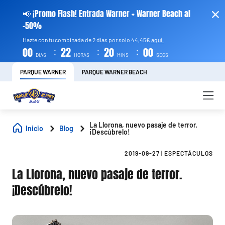
📢 ¡Promo Flash! Entrada Warner + Warner Beach al
-50%
Hazte con tu combinada de 2 días por solo 44,45€
aquí.
:
:
:
00
22
19
59
DIAS
HORAS
MINS
SEGS
PARQUE WARNER
PARQUE WARNER BEACH
La Llorona, nuevo pasaje de terror.
Inicio
Blog
¡Descúbrelo!
2019-09-27
|
ESPECTÁCULOS
La Llorona, nuevo pasaje de terror.
¡Descúbrelo!