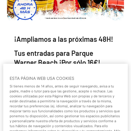
¡Ampliamos a las próximas 48H!
Tus entradas para Parque
Warner Beach ¡Por sólo 16€!
¿Aún no te has refrescado en Parque Warner Beach?
ESTA PÁGINA WEB USA COOKIES
Pues nosotros te proponemos un día refrescante en
Si tienes menos de 14 años, antes de seguir navegando, avisa a tu
nuestro Parque acuático, ya que
Parque Warner Beach
padre, madre o tutor para que las gestione, acepte o rechace. Las
pone a la venta durante los días 23, 24, 25, 26, 27 Y 28 de
cookies utilizadas por esta Página Web son propias y de terceros y
están destinadas a permitirte la navegación a través de la misma,
julio de 2019 entradas a 16€* para visitarnos hasta el día
recordar tus preferencias (ej. idioma), analizar tu navegación para
31 de julio de 2019.
Esta oferta exclusiva solo podrás
mejorar tanto sus funcionalidades como los productos y servicios que
ponemos tu disposición, así como gestionar los espacios publicitarios
disfrutarla a través de nuestra página web.
y personalizarte nuestra oferta de productos y servicios conforme a
tus hábitos de navegación y contenidos visualizados. Para ello
¡Disfruta ya de un día refrescante en Parque Warner