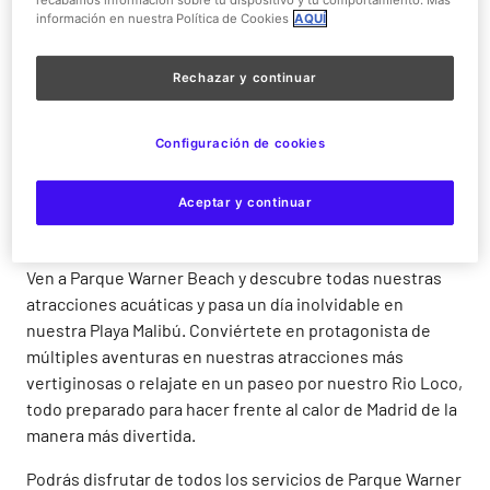
recabamos información sobre tu dispositivo y tu comportamiento. Más
Beach con tus familiares y amigos a un precio muy
información en nuestra Política de Cookies
AQUÍ
especial!
Rechazar y continuar
Compra ya
Configuración de cookies
Aceptar y continuar
¡Aprovecha nuestra oferta exclusiva online para Parque
Warner Beach!
Ven a Parque Warner Beach y descubre todas nuestras
atracciones acuáticas y pasa un día inolvidable en
nuestra Playa Malibú. Conviértete en protagonista de
múltiples aventuras en nuestras atracciones más
vertiginosas o relajate en un paseo por nuestro Rio Loco,
todo preparado para hacer frente al calor de Madrid de la
manera más divertida.
Podrás disfrutar de todos los servicios de Parque Warner