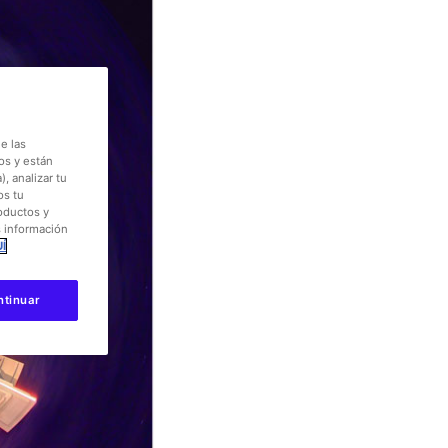
e las
os y están
, analizar tu
os tu
roductos y
s información
Í
ntinuar