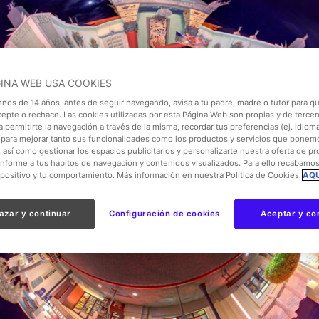
GINA WEB USA COOKIES
enos de 14 años, antes de seguir navegando, avisa a tu padre, madre o tutor para qu
cepte o rechace. Las cookies utilizadas por esta Página Web son propias y de tercer
 permitirte la navegación a través de la misma, recordar tus preferencias (ej. idioma)
para mejorar tanto sus funcionalidades como los productos y servicios que ponem
, así como gestionar los espacios publicitarios y personalizarte nuestra oferta de p
onforme a tus hábitos de navegación y contenidos visualizados. Para ello recabamo
spositivo y tu comportamiento. Más información en nuestra Política de Cookies
AQU
azar y continuar
Configuración de cookies
Aceptar y co