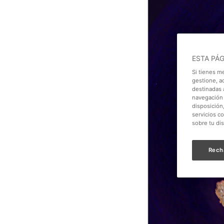
ESTA PÁ
Si tienes m
gestione, a
destinadas a
navegación 
disposición
servicios c
sobre tu di
Rech