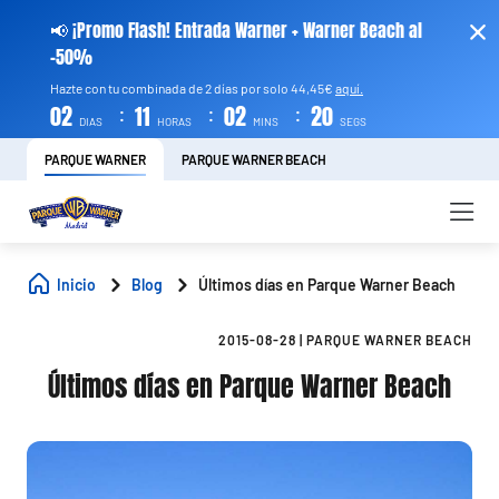
📢 ¡Promo Flash! Entrada Warner + Warner Beach al
-50%
Hazte con tu combinada de 2 días por solo 44,45€
aquí.
:
:
:
02
11
02
19
DIAS
HORAS
MINS
SEGS
PARQUE WARNER
PARQUE WARNER BEACH
Inicio
Blog
Últimos días en Parque Warner Beach
2015-08-28
|
PARQUE WARNER BEACH
Últimos días en Parque Warner Beach