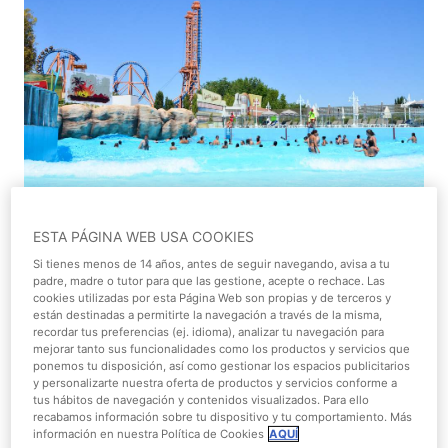
ESTA PÁGINA WEB USA COOKIES
¡Buenos días a todos! Agosto se acaba y seguro que no
Si tienes menos de 14 años, antes de seguir navegando, avisa a tu
queréis que se acabe el sol ni playa sin antes darte uno
padre, madre o tutor para que las gestione, acepte o rechace. Las
cookies utilizadas por esta Página Web son propias y de terceros y
de los últimos baños del verano ¿Te imaginas estar en tu
están destinadas a permitirte la navegación a través de la misma,
casa y de pronto trasladarte a la playa? Pues esto es
recordar tus preferencias (ej. idioma), analizar tu navegación para
mejorar tanto sus funcionalidades como los productos y servicios que
posible en
Parque Warner Beach
hasta el próximo
6 de
ponemos tu disposición, así como gestionar los espacios publicitarios
septiembre
. Ahora ya no tienes excusa para tener la
y personalizarte nuestra oferta de productos y servicios conforme a
playa muy cerca de ti. Te proponemos un refrescante y
tus hábitos de navegación y contenidos visualizados. Para ello
recabamos información sobre tu dispositivo y tu comportamiento. Más
divertido plan para pasarlo junto a tu familia o
información en nuestra Política de Cookies
AQUÍ