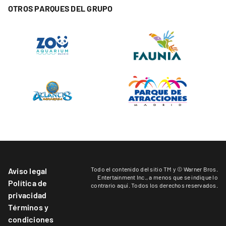
OTROS PARQUES DEL GRUPO
Todo el contenido del sitio TM y © Warner Bros.
Aviso legal
Entertainment Inc.,
a menos que se indique lo
Política de
contrario aquí
. Todos los derechos reservados.
privacidad
Términos y
condiciones