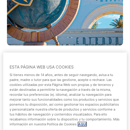
¡Buenos días a tod@s! ¿Cómo lleváis el verano?
ESTA PÁGINA WEB USA COOKIES
Hoy desde
Parque Warner
os traemos un divertido y
Si tienes menos de 14 años, antes de seguir navegando, avisa a tu
marchoso vídeo de un
Flashmob de película
, en el que
padre, madre o tutor para que las gestione, acepte o rechace. Las
muchos empleados del parque de todos los
cookies utilizadas por esta Página Web son propias y de terceros y
están destinadas a permitirte la navegación a través de la misma,
departamentos participaron al ritmo de la
recordar tus preferencias (ej. idioma), analizar tu navegación para
música. Nuestro
Flashmob de película
, ha sido posible
mejorar tanto sus funcionalidades como los productos y servicios que
gracias a todo el equipo que día a día da lo mejor de si
ponemos tu disposición, así como gestionar los espacios publicitarios
y personalizarte nuestra oferta de productos y servicios conforme a
mismo para que podáis disfrutar al máximo con nosotros.
tus hábitos de navegación y contenidos visualizados. Para ello
Y como de una jornada especial se trataba, nuestros
recabamos información sobre tu dispositivo y tu comportamiento. Más
información en nuestra Política de Cookies
AQUÍ
personajes tampoco quisieron perderse el Flashmob y