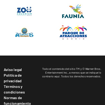
Todo el contenido del sitio TM y © Warner Bros.
Aviso legal
Entertainment Inc.,
a menos que se indique lo
Política de
contrario aquí
. Todos los derechos reservados.
privacidad
Términos y
condiciones
Normas de
funcionamiento