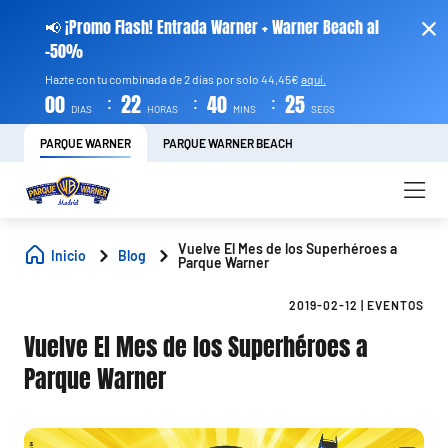
📢 ¡Promo Flash! Entrada Warner + Warner Beach al
-50%
Hazte con tu combinada de 2 días por solo 44,45€
aquí.
:
:
:
00
22
40
24
DIAS
HORAS
MINS
SEGS
PARQUE WARNER
PARQUE WARNER BEACH
Vuelve El Mes de los Superhéroes a
Inicio
Blog
Parque Warner
2019-02-12
|
EVENTOS
Vuelve El Mes de los Superhéroes a
Parque Warner