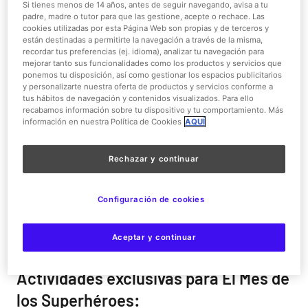
Si tienes menos de 14 años, antes de seguir navegando, avisa a tu
padre, madre o tutor para que las gestione, acepte o rechace. Las
cookies utilizadas por esta Página Web son propias y de terceros y
están destinadas a permitirte la navegación a través de la misma,
recordar tus preferencias (ej. idioma), analizar tu navegación para
mejorar tanto sus funcionalidades como los productos y servicios que
ponemos tu disposición, así como gestionar los espacios publicitarios
Parque Warner es el lugar perfecto donde encontrar a los
y personalizarte nuestra oferta de productos y servicios conforme a
superhéroes más conocidos del universo DC Comics al
tus hábitos de navegación y contenidos visualizados. Para ello
adentrarse en el área DC Super Heroes World.
recabamos información sobre tu dispositivo y tu comportamiento. Más
información en nuestra Política de Cookies
AQUÍ
Este año
podrás homenajear a todos tus superhéroes
favoritos, Superman, Batman y Wonder Woman
, en días
Rechazar y continuar
especiales, durante los fines de semana del mes de
marzo y abril, con actividades únicas y exclusivas.
¡Saca
Configuración de cookies
al superhéroe que llevas dentro!
Una oportunidad única para que los niños se vistan de su
Aceptar y continuar
superhéroe favorito.
Actividades exclusivas para El Mes de
los Superhéroes: