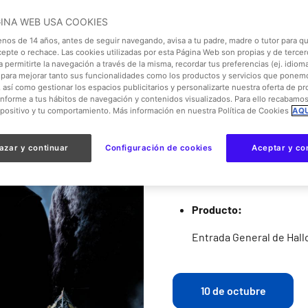
GINA WEB USA COOKIES
enos de 14 años, antes de seguir navegando, avisa a tu padre, madre o tutor para qu
cepte o rechace. Las cookies utilizadas por esta Página Web son propias y de tercer
De
 permitirte la navegación a través de la misma, recordar tus preferencias (ej. idioma)
para mejorar tanto sus funcionalidades como los productos y servicios que ponem
, así como gestionar los espacios publicitarios y personalizarte nuestra oferta de p
onforme a tus hábitos de navegación y contenidos visualizados. Para ello recabamo
Información
spositivo y tu comportamiento. Más información en nuestra Política de Cookies
AQU
Validez:
azar y continuar
Configuración de cookies
Aceptar y co
Acceso:
noche del
10 d
Producto:
Entrada General de Hal
10 de octubre