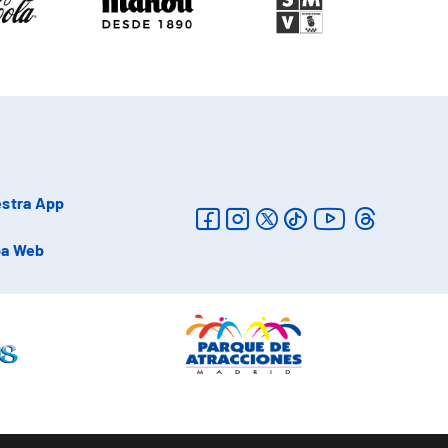
stra App
a Web