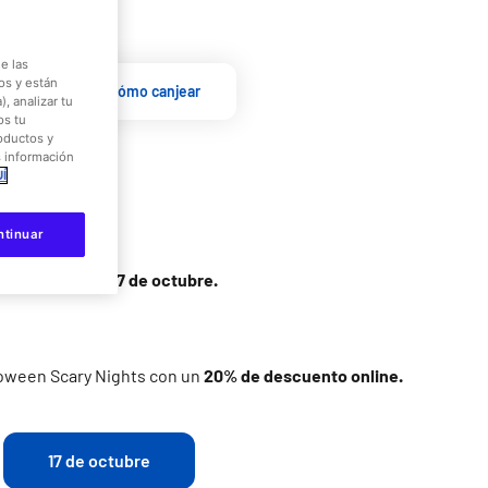
e las
os y están
scuento
Cómo canjear
, analizar tu
os tu
roductos y
s información
Í
ntinuar
e octubre
o del
17 de octubre.
loween Scary Nights con un
20% de descuento online.
17 de octubre