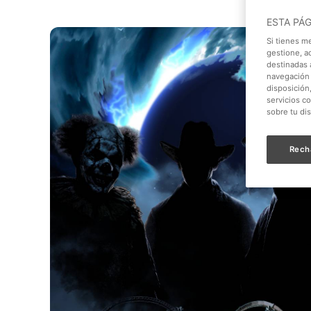
ESTA PÁ
Si tienes m
gestione, a
destinadas a
navegación 
disposición
servicios c
sobre tu di
Rech