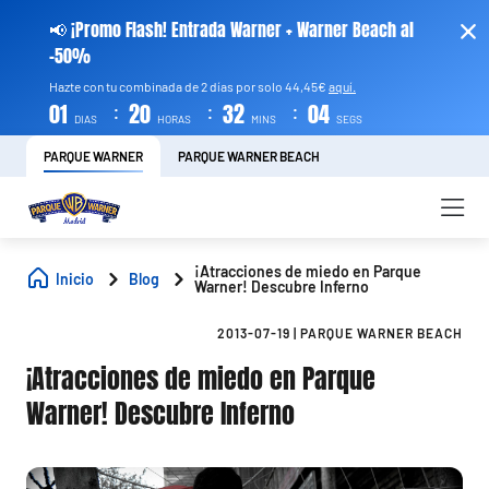
📢 ¡Promo Flash! Entrada Warner + Warner Beach al
-50%
Hazte con tu combinada de 2 días por solo 44,45€
aquí.
:
:
:
01
20
32
03
DIAS
HORAS
MINS
SEGS
PARQUE WARNER
PARQUE WARNER BEACH
¡Atracciones de miedo en Parque
Inicio
Blog
Warner! Descubre Inferno
2013-07-19
|
PARQUE WARNER BEACH
¡Atracciones de miedo en Parque
Warner! Descubre Inferno