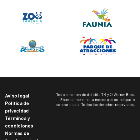
Todo el contenido del sitio TM y © Warner Bros.
Aviso legal
Entertainment Inc.,
a menos que se indique lo
Política de
contrario aquí
. Todos los derechos reservados.
privacidad
Términos y
condiciones
Normas de