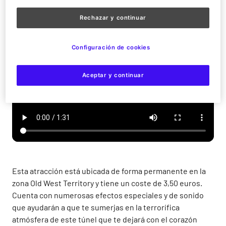
encontrarás todo tipo de criaturas y seres que no te
dejarán indiferente y ¡te darán más de un susto!
Rechazar y continuar
Configuración de cookies
Aceptar y continuar
Esta atracción está ubicada de forma permanente en la
zona Old West Territory y tiene un coste de 3,50 euros.
Cuenta con numerosas efectos especiales y de sonido
que ayudarán a que te sumerjas en la terrorífica
atmósfera de este túnel que te dejará con el corazón