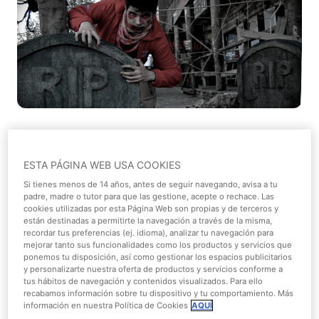
Si te gustan los retos y el terror más emocionante ¡no
puedes dejar de visitar Parque Warner! Donde podrás
ESTA PÁGINA WEB USA COOKIES
encontrar
atracciones de miedo
que te pondrán los
Si tienes menos de 14 años, antes de seguir navegando, avisa a tu
pelos de punta. Te presentamos la opción estrella.
padre, madre o tutor para que las gestione, acepte o rechace. Las
¡Inferno!
cookies utilizadas por esta Página Web son propias y de terceros y
están destinadas a permitirte la navegación a través de la misma,
recordar tus preferencias (ej. idioma), analizar tu navegación para
Inferno túnel del terror
: vive el horror intensamente a
mejorar tanto sus funcionalidades como los productos y servicios que
través del túnel del terror. Si creías que ya lo habías visto
ponemos tu disposición, así como gestionar los espacios publicitarios
todo, debes visitar esta atracción que te pondrá los
y personalizarte nuestra oferta de productos y servicios conforme a
tus hábitos de navegación y contenidos visualizados. Para ello
pelos de punta y te hará vivir una experiencia increíble
recabamos información sobre tu dispositivo y tu comportamiento. Más
que nunca olvidarás. En el recorrido de este túnel te
información en nuestra Política de Cookies
AQUÍ