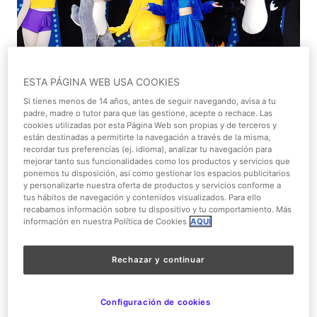
ESTA PÁGINA WEB USA COOKIES
Si tienes menos de 14 años, antes de seguir navegando, avisa a tu
padre, madre o tutor para que las gestione, acepte o rechace. Las
Únete a Bugs Bunny,
Pato Lucas
, Piolin y el resto de la
cookies utilizadas por esta Página Web son propias y de terceros y
están destinadas a permitirte la navegación a través de la misma,
pandilla Looney Tunes en este divertido concurso de
recordar tus preferencias (ej. idioma), analizar tu navegación para
baile, al que los personajes se presentan con la intención
mejorar tanto sus funcionalidades como los productos y servicios que
ponemos tu disposición, así como gestionar los espacios publicitarios
de llevarse el premio.
Looney Tunes: Dance Festival
y personalizarte nuestra oferta de productos y servicios conforme a
Stars edition!
es una
explosión de energía y música
tus hábitos de navegación y contenidos visualizados. Para ello
recabamos información sobre tu dispositivo y tu comportamiento. Más
donde los niños pueden bailar junto a sus personajes
información en nuestra Política de Cookies
AQUÍ
favoritos en un ambiente festivo y lleno de color.
Gotham City™ Stunt Show
Rechazar y continuar
Configuración de cookies