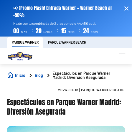
📢 ¡Promo Flash! Entrada Warner + Warner Beach al
-50%
Hazte con tu combinada de 2 días por solo 44,45€
aquí.
:
:
:
00
20
15
22
DIAS
HORAS
MINS
SEGS
PARQUE WARNER
PARQUE WARNER BEACH
Espectáculos en Parque Warner
Inicio
Blog
Madrid: Diversión Asegurada
2024-10-18
|
PARQUE WARNER BEACH
Espectáculos en Parque Warner Madrid:
Diversión Asegurada