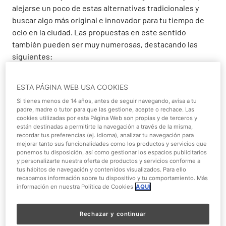
alejarse un poco de estas alternativas tradicionales y
buscar algo más original e innovador para tu tiempo de
ocio en la ciudad. Las propuestas en este sentido
también pueden ser muy numerosas, destacando las
siguientes:
Visitar el Parque Warner
ESTA PÁGINA WEB USA COOKIES
El
Parque Warner de Madrid
es uno de los parques
Si tienes menos de 14 años, antes de seguir navegando, avisa a tu
temáticos más impresionantes de Europa. Un lugar que
padre, madre o tutor para que las gestione, acepte o rechace. Las
cookies utilizadas por esta Página Web son propias y de terceros y
destaca especialmente por sus espectáculos y
están destinadas a permitirte la navegación a través de la misma,
atracciones, muchas de ellas únicas en todo el
recordar tus preferencias (ej. idioma), analizar tu navegación para
mejorar tanto sus funcionalidades como los productos y servicios que
continente.
ponemos tu disposición, así como gestionar los espacios publicitarios
y personalizarte nuestra oferta de productos y servicios conforme a
Visitar
Parque Warner Beach
, el mejor parque acuático
tus hábitos de navegación y contenidos visualizados. Para ello
de la capital, ubicado en el mismo complejo que el Parque
recabamos información sobre tu dispositivo y tu comportamiento. Más
información en nuestra Política de Cookies
AQUÍ
Warner. Sus dos espectaculares toboganes, Aquaman y
Black Manta, harán las delicias de grandes y pequeños.
Ambos alcanzan los 14 metros de altura y tienen una
Rechazar y continuar
longitud de 120 metros para que puedas vivir la aventura