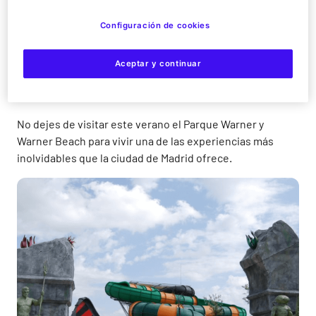
más refrescante del verano.
Configuración de cookies
Además, en Parque Warner Beach podrás disfrutar
de
Malibú Beach
, con su piscina de olas y su espacio con
Aceptar y continuar
arena y hamacas ambientado con algunos personajes de
Looney Tunes.
No dejes de visitar este verano el Parque Warner y
Warner Beach para vivir una de las experiencias más
inolvidables que la ciudad de Madrid ofrece.