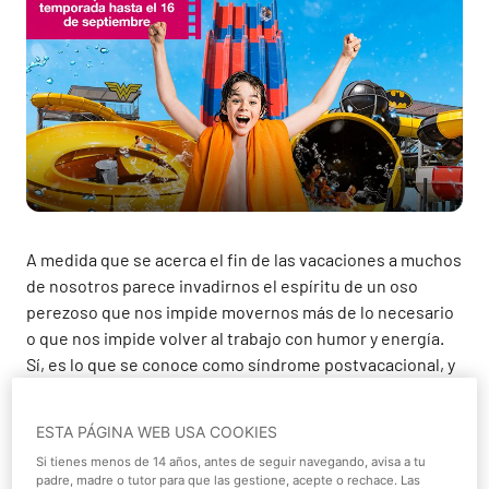
A medida que se acerca el fin de las vacaciones a muchos
de nosotros parece invadirnos el espíritu de un oso
perezoso que nos impide movernos más de lo necesario
o que nos impide volver al trabajo con humor y energía.
Sí, es lo que se conoce como síndrome postvacacional, y
por mucho que te digan que al menos has tenido
vacaciones, es posible que ni eso te sirva de consuelo.
ESTA PÁGINA WEB USA COOKIES
Desde Parque Warner
te proponemos un plan para que tu
Si tienes menos de 14 años, antes de seguir navegando, avisa a tu
padre, madre o tutor para que las gestione, acepte o rechace. Las
vuelta al trabajo sea ¡de cine!
. Hay mil motivos para que