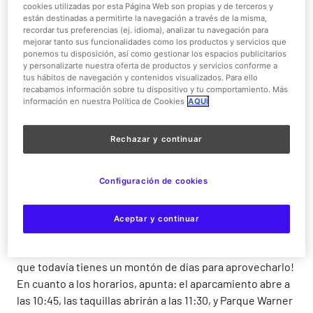
cookies utilizadas por esta Página Web son propias y de terceros y
empieces el nuevo curso con alegría y, sobre todo, con
están destinadas a permitirte la navegación a través de la misma,
energia, y por eso
hemos ampliado nuestra temporada
recordar tus preferencias (ej. idioma), analizar tu navegación para
mejorar tanto sus funcionalidades como los productos y servicios que
alta hasta el 16 de septiembre en nuestros 2 parques
.
ponemos tu disposición, así como gestionar los espacios publicitarios
y personalizarte nuestra oferta de productos y servicios conforme a
¿Has pensado ya cómo remediar este calor de verano?
tus hábitos de navegación y contenidos visualizados. Para ello
recabamos información sobre tu dispositivo y tu comportamiento. Más
información en nuestra Política de Cookies
AQUÍ
Si tenéis planeado un tiempo de relax, agua y diversión
acercaros a
Parque Warner Beach
, hemos
ampliado sus
días de apertura hasta el 16 de septiembre.
¿Preparados?
Rechazar y continuar
¡Todo el mundo a refrescarse!
Si tienes pensado ir este verano a la parte más
Configuración de cookies
refrescante de nuestro complejo, Parque Warner Beach,
será importante que te informes antes del calendario y
Aceptar y continuar
horarios.
Hemos ampliado su apertura y el parque
acuático estará abierto hasta el 16 de septiembre
, ¡así
que todavía tienes un montón de días para aprovecharlo!
En cuanto a los horarios, apunta: el aparcamiento abre a
las 10:45, las taquillas abrirán a las 11:30, y Parque Warner