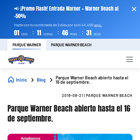
📢 ¡Promo Flash! Entrada Warner + Warner Beach al
-50%
Hazte con tu combinada de 2 días por solo 44,45€
aquí.
:
:
:
01
11
46
31
DIAS
HORAS
MINS
SEGS
PARQUE WARNER
PARQUE WARNER BEACH
Parque Warner Beach abierto hasta el
Inicio
Blog
16 de septiembre.
2018-08-21
|
PARQUE WARNER BEACH
Parque Warner Beach abierto hasta el 16
de septiembre.