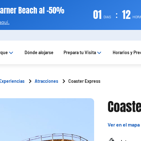
Warner Beach al -50%
01
:
12
DIAS
HOR
aquí.
rque
Dónde alojarse
Prepara tu Visita
Horarios y Pre
Experiencias
Atracciones
Coaster Express
Coaste
Ver en el mapa