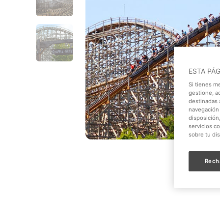
ESTA PÁ
Si tienes m
gestione, a
destinadas a
navegación 
disposición
servicios c
sobre tu di
Rech