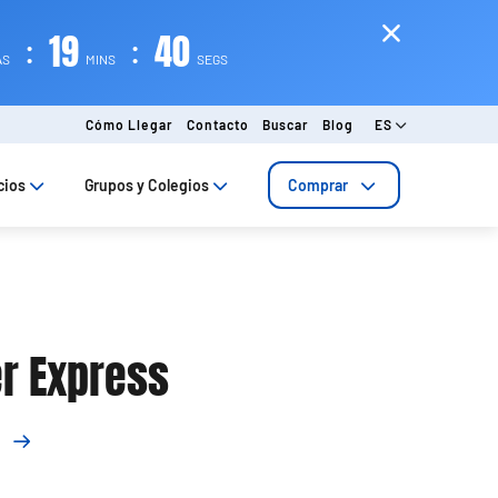
:
19
:
39
AS
MINS
SEGS
Cómo Llegar
Contacto
Buscar
Blog
ES
cios
Grupos y Colegios
Comprar
r Express