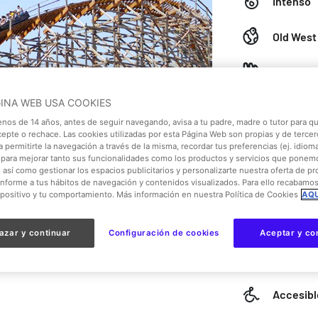
Intenso
Old West 
Tipo de 
Montaña
GINA WEB USA COOKIES
Adolesce
enos de 14 años, antes de seguir navegando, avisa a tu padre, madre o tutor para qu
cepte o rechace. Las cookies utilizadas por esta Página Web son propias y de tercer
 permitirte la navegación a través de la misma, recordar tus preferencias (ej. idioma)
Limitaci
para mejorar tanto sus funcionalidades como los productos y servicios que ponem
, así como gestionar los espacios publicitarios y personalizarte nuestra oferta de p
Altura m
onforme a tus hábitos de navegación y contenidos visualizados. Para ello recabamo
Altura m
spositivo y tu comportamiento. Más información en nuestra Política de Cookies
AQU
azar y continuar
Configuración de cookies
Aceptar y co
Sábado
Accesibl