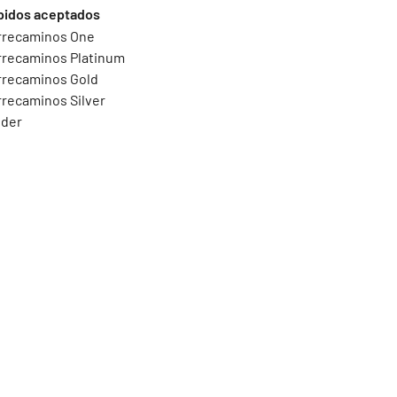
pidos aceptados
rrecaminos One
recaminos Platinum
recaminos Gold
recaminos Silver
ider