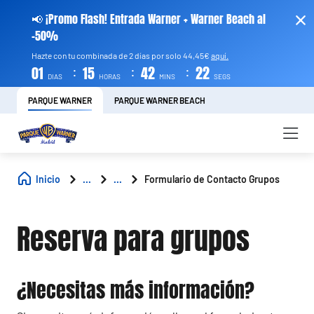
📢 ¡Promo Flash! Entrada Warner + Warner Beach al
-50%
Hazte con tu combinada de 2 días por solo 44,45€
aquí.
:
:
:
01
15
42
21
DIAS
HORAS
MINS
SEGS
PARQUE WARNER
PARQUE WARNER BEACH
Inicio
...
...
Formulario de Contacto Grupos
Reserva para grupos
¿Necesitas más información?