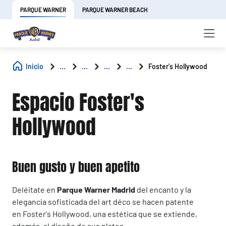
PARQUE WARNER
PARQUE WARNER BEACH
Inicio
...
...
...
...
Foster's Hollywood
Espacio Foster's
Hollywood
Buen gusto y buen apetito
Deléitate en
Parque Warner Madrid
del encanto y la
elegancia sofisticada del art déco se hacen patente
en Foster's Hollywood, una estética que se extiende,
además, al diseño de sus platos.