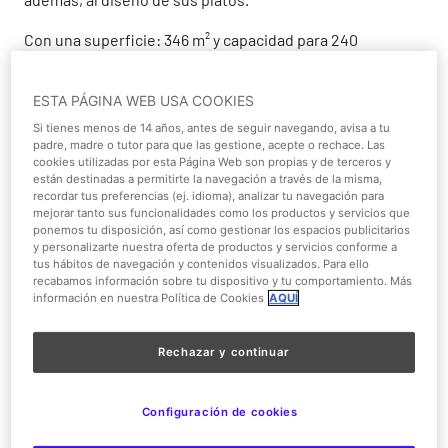
Con una superficie: 346 m² y capacidad para 240
personas.
ESTA PÁGINA WEB USA COOKIES
Aseos
Si tienes menos de 14 años, antes de seguir navegando, avisa a tu
padre, madre o tutor para que las gestione, acepte o rechace. Las
Climatización
cookies utilizadas por esta Página Web son propias y de terceros y
están destinadas a permitirte la navegación a través de la misma,
recordar tus preferencias (ej. idioma), analizar tu navegación para
Iluminación
mejorar tanto sus funcionalidades como los productos y servicios que
ponemos tu disposición, así como gestionar los espacios publicitarios
Restauración
y personalizarte nuestra oferta de productos y servicios conforme a
tus hábitos de navegación y contenidos visualizados. Para ello
recabamos información sobre tu dispositivo y tu comportamiento. Más
información en nuestra Política de Cookies
AQUÍ
Rechazar y continuar
Configuración de cookies