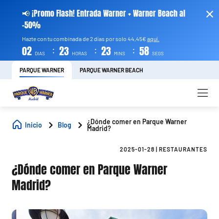
📢 ¡Promo Flash! Entrada Warner + Warner Beach al
-50%
Hazte con tu combinada de 2 días por solo 44,45€
aquí.
:
:
:
02
23
23
57
DIAS
HORAS
MINS
SEGS
PARQUE WARNER
PARQUE WARNER BEACH
¿Dónde comer en Parque Warner
Inicio
Blog
Madrid?
2025-01-28
|
RESTAURANTES
¿Dónde comer en Parque Warner
Madrid?