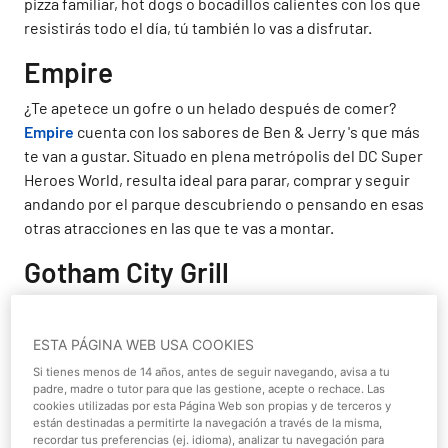
pizza familiar, hot dogs o bocadillos calientes con los que
resistirás todo el día, tú también lo vas a disfrutar.
Empire
¿Te apetece un gofre o un helado después de comer?
Empire
cuenta con los sabores de Ben & Jerry 's que más
te van a gustar. Situado en plena metrópolis del DC Super
Heroes World, resulta ideal para parar, comprar y seguir
andando por el parque descubriendo o pensando en esas
otras atracciones en las que te vas a montar.
Gotham City Grill
Los enamorados de las hamburguesas 100% de vacuno
no pueden dejar de pasar por
Gotham City Grill
, un
ESTA PÁGINA WEB USA COOKIES
restaurante que sabe bien cómo alimentar a los
Si tienes menos de 14 años, antes de seguir navegando, avisa a tu
pequeños y grandes superhéroes de la familia. Con una
padre, madre o tutor para que las gestione, acepte o rechace. Las
amplia variedad en la carta para que puedas escoger, sin
cookies utilizadas por esta Página Web son propias y de terceros y
están destinadas a permitirte la navegación a través de la misma,
duda es un sitio en el que merece la pena parar.
recordar tus preferencias (ej. idioma), analizar tu navegación para