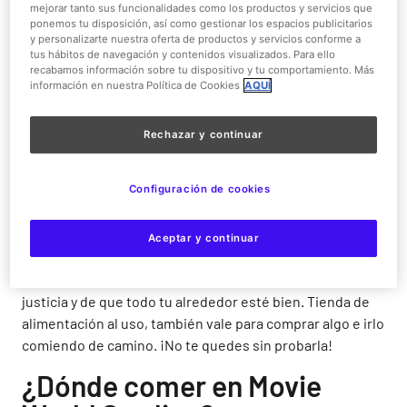
mejorar tanto sus funcionalidades como los productos y servicios que
The Penguin Helados
ponemos tu disposición, así como gestionar los espacios publicitarios
y personalizarte nuestra oferta de productos y servicios conforme a
Con el calor que hace en Madrid durante los meses de
tus hábitos de navegación y contenidos visualizados. Para ello
recabamos información sobre tu dispositivo y tu comportamiento. Más
verano, nada como pasar por
The Penguin Helados
, una
información en nuestra Política de Cookies
AQUÍ
cafetería en la que podrás refrescarte con sabores de
película. Ideal para ese postre que mereces tras la
Rechazar y continuar
comida, seguro que te encanta la idea de tomar aquí un
helado artesano.
Configuración de cookies
Robinson Park Pantry
Robinson Park Pantry
se encuentra en el centro de DC
Aceptar y continuar
Super Heroes World. Famoso por sus Batgofre, te
sentirás como en la ciudad de Batman, tratando de hacer
justicia y de que todo tu alrededor esté bien. Tienda de
alimentación al uso, también vale para comprar algo e irlo
comiendo de camino. ¡No te quedes sin probarla!
¿Dónde comer en Movie