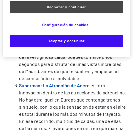
hará que el vértigo todavía sea mayor.
Rechazar y continuar
La Venganza del Enigma
, la atracción más alta de
Europa y una de las más altas del mundo. Perfecta
Configuración de cookies
para seguir con la ruta de atracciones de adrenalina
dentro de Parque Warner: te sube hasta los 100
Aceptar y continuar
metros de altura para soltarte a una velocidad de
80 kilómetros hora. Cuando estás en la cima y antes
de la vertiginosa caída, puedes tomarte unos
segundos para disfrutar de unas vistas increíbles
de Madrid, antes de que te suelten y empiece un
descenso único e inolvidable.
Superman: La Atracción de Acero
es otra
innovación dentro de las atracciones de adrenalina.
No hay otra igual en Europa que contenga trenes
sin suelo, con lo que la sensación de estar en el aire
es total durante los más dos minutos de trayecto.
En ese recorrido, multitud de caídas, una de ellas
de 55 metros, 7 inversiones en un tren que marcha