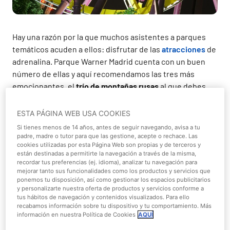
Hay una razón por la que muchos asistentes a parques
temáticos acuden a ellos: disfrutar de las
atracciones
de
adrenalina. Parque Warner Madrid cuenta con un buen
número de ellas y aquí recomendamos las tres más
emocionantes, el
trío de montañas rusas
al que debes
subir en tu visita si lo que deseas es disfrutar de una
buena descarga de adrenalina.
ESTA PÁGINA WEB USA COOKIES
Si tienes menos de 14 años, antes de seguir navegando, avisa a tu
Stunt Fall
, una montaña rusa para sentir la
padre, madre o tutor para que las gestione, acepte o rechace. Las
adrenalina de las escenas de película más
cookies utilizadas por esta Página Web son propias y de terceros y
están destinadas a permitirte la navegación a través de la misma,
acrobáticas. Se trata de un recorrido lleno de
recordar tus preferencias (ej. idioma), analizar tu navegación para
acción enmarcado dentro la zona de Warner Bros.
mejorar tanto sus funcionalidades como los productos y servicios que
Studios de Parque Warner, la más intensa de todo
ponemos tu disposición, así como gestionar los espacios publicitarios
y personalizarte nuestra oferta de productos y servicios conforme a
el parque. Única en Europa, recrea en su recorrido
tus hábitos de navegación y contenidos visualizados. Para ello
una escena de especialistas de cine y alcanza los
recabamos información sobre tu dispositivo y tu comportamiento. Más
información en nuestra Política de Cookies
AQUÍ
115 kilómetros hora de velocidad, caídas de hasta 65
metros y un espectacular efecto boomerang que