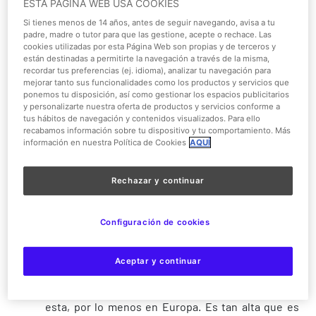
ESTA PÁGINA WEB USA COOKIES
este os va a interesar muchísimo. Hoy vamos a escribir
de una atracción a la que nosotros tenemos mucho
Si tienes menos de 14 años, antes de seguir navegando, avisa a tu
padre, madre o tutor para que las gestione, acepte o rechace. Las
cariño y respeto, a partes iguales. Hablamos de
La
cookies utilizadas por esta Página Web son propias y de terceros y
Venganza del Enigma
, la torre de caida controlada más
están destinadas a permitirte la navegación a través de la misma,
recordar tus preferencias (ej. idioma), analizar tu navegación para
alta de Europa, con nada menos que 120 metros de altura
mejorar tanto sus funcionalidades como los productos y servicios que
hasta lo más alto, y 100 metros de caída controlada de
ponemos tu disposición, así como gestionar los espacios publicitarios
y personalizarte nuestra oferta de productos y servicios conforme a
atracción. Esta torre, es visible desde muchos puntos
tus hábitos de navegación y contenidos visualizados. Para ello
del parque, pero desde luego, no solo desde el parque se
recabamos información sobre tu dispositivo y tu comportamiento. Más
puede ver esta maravilla de la ingeniería. Desde la
información en nuestra Política de Cookies
AQUÍ
autovía de acceso, es la estructura que ejerce de
símbolo al parque, se ve desde muchos kilómetros antes.
Rechazar y continuar
Como es un símbolo, tiene, por supuesto, el logotipo de
Parque Warner
en la parte superior. Pero entremos en
Configuración de cookies
materia...
La Venganza del Enigma
es la torre de caída
Aceptar y continuar
controlada más alta del continente Europeo. Esto
significa que no existe otra con mayor altura que
esta, por lo menos en Europa. Es tan alta que es