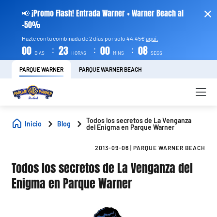
📢 ¡Promo Flash! Entrada Warner + Warner Beach al
-50%
Hazte con tu combinada de 2 días por solo 44,45€
aquí.
:
:
:
00
23
00
07
DIAS
HORAS
MINS
SEGS
PARQUE WARNER
PARQUE WARNER BEACH
Todos los secretos de La Venganza
Inicio
Blog
del Enigma en Parque Warner
2013-09-06
|
PARQUE WARNER BEACH
Todos los secretos de La Venganza del
Enigma en Parque Warner