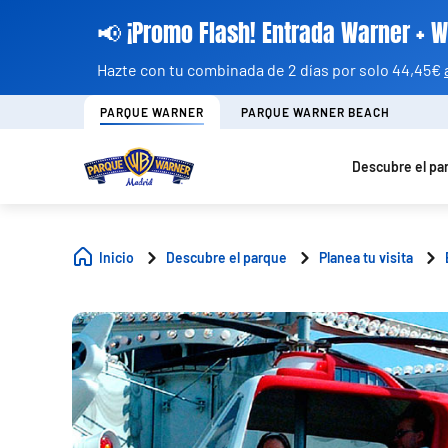
📢 ¡Promo Flash! Entrada Warner + 
Hazte con tu combinada de 2 días por solo 44,45€
PARQUE WARNER
PARQUE WARNER BEACH
Descubre el pa
Inicio
Descubre el parque
Planea tu visita