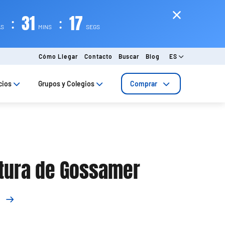
:
31
:
15
AS
MINS
SEGS
Cómo Llegar
Contacto
Buscar
Blog
ES
cios
Grupos y Colegios
Comprar
tura de Gossamer