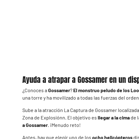
Ayuda a atrapar a Gossamer en un disp
¿Conoces a
Gossamer
?
El monstruo peludo de los Lo
una torre y ha movilizado a todas las fuerzas del orden
Sube a la atracción La Captura de Gossamer localizada 
Zona de Explosiónn. El objetivo es
llegar a la cima
de 
a Gossamer
. ¡Menudo reto!
Antes, hay que elegir uno de los
ocho helicópteros
di