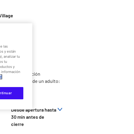
Village
atracción
e las
amilias
os y están
, analizar tu
os tu
ones de acceso
roductos y
s información
nima: sin limitación
Í
ere la compañía de un adulto:
5cm
ntinuar
Desde apertura hasta
30 min antes de
cierre