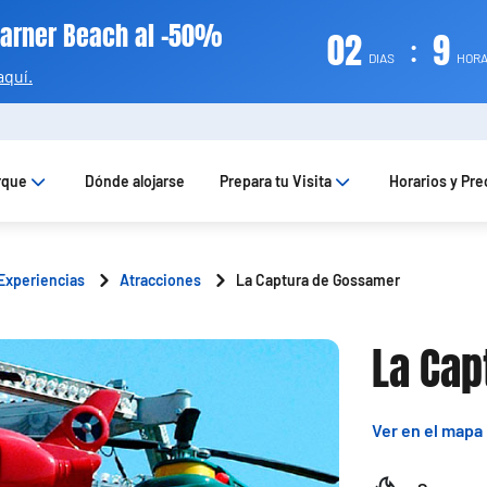
Warner Beach al -50%
02
:
9
DIAS
HOR
aquí.
rque
Dónde alojarse
Prepara tu Visita
Horarios y Pre
Experiencias
Atracciones
La Captura de Gossamer
La Cap
Ver en el mapa