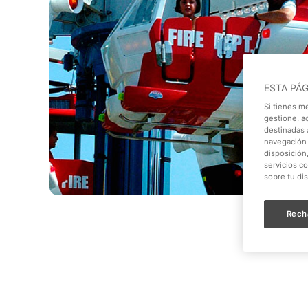
ESTA PÁ
Si tienes m
gestione, a
destinadas a
navegación 
disposición
servicios c
sobre tu di
Rech