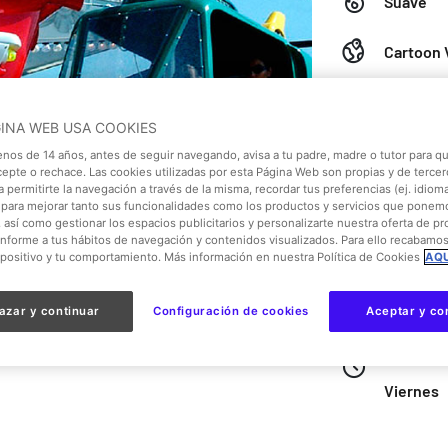
Suave
Cartoon 
Tipo de 
Máquina
GINA WEB USA COOKIES
enos de 14 años, antes de seguir navegando, avisa a tu padre, madre o tutor para qu
Niños y F
cepte o rechace. Las cookies utilizadas por esta Página Web son propias y de tercer
 permitirte la navegación a través de la misma, recordar tus preferencias (ej. idioma)
para mejorar tanto sus funcionalidades como los productos y servicios que ponem
Limitaci
, así como gestionar los espacios publicitarios y personalizarte nuestra oferta de p
onforme a tus hábitos de navegación y contenidos visualizados. Para ello recabamo
Altura mí
spositivo y tu comportamiento. Más información en nuestra Política de Cookies
AQU
Se requi
hasta 10
azar y continuar
Configuración de cookies
Aceptar y co
No min.
Viernes