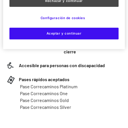
Rechazar y continuar
Altura mínima: 100 cm
Se requiere la compañía de un adulto:
desde 100cm hasta 120cm
Configuración de cookies
Desde 100 cm
Aceptar y continuar
Desde apertura hasta
Jueves
30 min antes de
cierre
Accesible para personas con discapacidad
Pases rápidos aceptados
Pase Correcaminos Platinum
Pase Correcaminos One
Pase Correcaminos Gold
Pase Correcaminos Silver