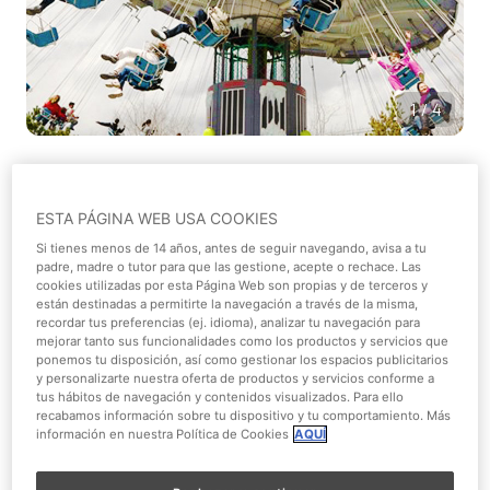
1/4
Ver en el mapa
ESTA PÁGINA WEB USA COOKIES
Moderado
Si tienes menos de 14 años, antes de seguir navegando, avisa a tu
padre, madre o tutor para que las gestione, acepte o rechace. Las
cookies utilizadas por esta Página Web son propias y de terceros y
DC Super Heroes World
están destinadas a permitirte la navegación a través de la misma,
recordar tus preferencias (ej. idioma), analizar tu navegación para
Tipo de atracción
mejorar tanto sus funcionalidades como los productos y servicios que
ponemos tu disposición, así como gestionar los espacios publicitarios
Máquina
y personalizarte nuestra oferta de productos y servicios conforme a
tus hábitos de navegación y contenidos visualizados. Para ello
recabamos información sobre tu dispositivo y tu comportamiento. Más
Adolescentes y Adultos
información en nuestra Política de Cookies
AQUÍ
Limitaciones de acceso