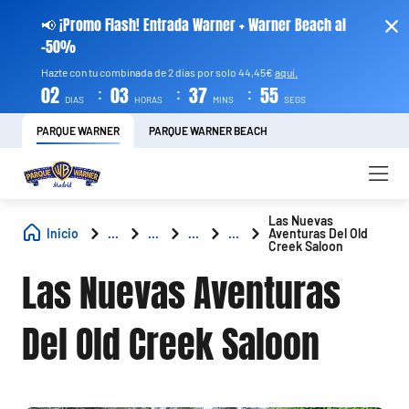
📢 ¡Promo Flash! Entrada Warner + Warner Beach al
-50%
Hazte con tu combinada de 2 días por solo 44,45€
aquí.
:
:
:
02
03
37
54
DIAS
HORAS
MINS
SEGS
PARQUE WARNER
PARQUE WARNER BEACH
Las Nuevas
Inicio
...
...
...
...
Aventuras Del Old
Creek Saloon
Las Nuevas Aventuras
Del Old Creek Saloon