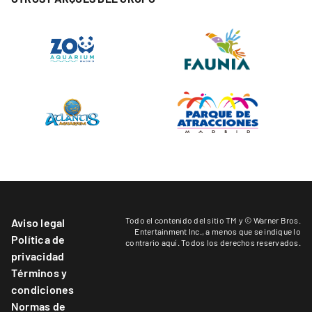
Todo el contenido del sitio TM y © Warner Bros.
Aviso legal
Entertainment Inc.,
a menos que se indique lo
Política de
contrario aquí
. Todos los derechos reservados.
privacidad
Términos y
condiciones
Normas de