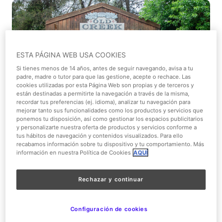
ESTA PÁGINA WEB USA COOKIES
Si tienes menos de 14 años, antes de seguir navegando, avisa a tu
padre, madre o tutor para que las gestione, acepte o rechace. Las
cookies utilizadas por esta Página Web son propias y de terceros y
están destinadas a permitirte la navegación a través de la misma,
recordar tus preferencias (ej. idioma), analizar tu navegación para
1/4
mejorar tanto sus funcionalidades como los productos y servicios que
ponemos tu disposición, así como gestionar los espacios publicitarios
y personalizarte nuestra oferta de productos y servicios conforme a
tus hábitos de navegación y contenidos visualizados. Para ello
Animación de calle
recabamos información sobre tu dispositivo y tu comportamiento. Más
información en nuestra Política de Cookies
AQUÍ
Old West Territory
Rechazar y continuar
Sábado
14:15
19:45
Configuración de cookies
22:00