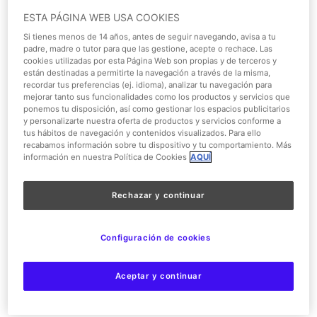
ESTA PÁGINA WEB USA COOKIES
Si tienes menos de 14 años, antes de seguir navegando, avisa a tu
padre, madre o tutor para que las gestione, acepte o rechace. Las
cookies utilizadas por esta Página Web son propias y de terceros y
1/5
están destinadas a permitirte la navegación a través de la misma,
recordar tus preferencias (ej. idioma), analizar tu navegación para
mejorar tanto sus funcionalidades como los productos y servicios que
ponemos tu disposición, así como gestionar los espacios publicitarios
Animación de calle
y personalizarte nuestra oferta de productos y servicios conforme a
tus hábitos de navegación y contenidos visualizados. Para ello
recabamos información sobre tu dispositivo y tu comportamiento. Más
Hollywood Boulevard
,
Movie World Studios
información en nuestra Política de Cookies
AQUÍ
Jueves
Cerrado hoy
Rechazar y continuar
Niños y familias
Configuración de cookies
Acceso para personas con movilidad reducida
Aceptar y continuar
Hollywood Boulevard and Movie World Studios