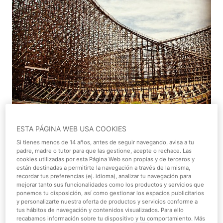
ESTA PÁGINA WEB USA COOKIES
Si tienes menos de 14 años, antes de seguir navegando, avisa a tu
En sus 36 metros de altura máxima, te esperan en total
padre, madre o tutor para que las gestione, acepte o rechace. Las
cookies utilizadas por esta Página Web son propias y de terceros y
1250 metros de frenético recorrido viajando entre valles
están destinadas a permitirte la navegación a través de la misma,
y cañones, llegando a alcanzar unas velocidades de hasta
recordar tus preferencias (ej. idioma), analizar tu navegación para
95 kilómetros por hora. Hasta aquí las principales
mejorar tanto sus funcionalidades como los productos y servicios que
ponemos tu disposición, así como gestionar los espacios publicitarios
características de esta asombrosa
montaña rusa de
y personalizarte nuestra oferta de productos y servicios conforme a
madera
, sin duda, una imponente carta de presentación.
tus hábitos de navegación y contenidos visualizados. Para ello
recabamos información sobre tu dispositivo y tu comportamiento. Más
¿Te atreves con Coaster-Express?