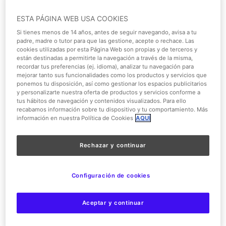
damos algunas pistas para que puedas elegir la entrada
ESTA PÁGINA WEB USA COOKIES
que mejor se adapta a tu caso.
Si tienes menos de 14 años, antes de seguir navegando, avisa a tu
Tipos de entradas de la
padre, madre o tutor para que las gestione, acepte o rechace. Las
cookies utilizadas por esta Página Web son propias y de terceros y
Warner
están destinadas a permitirte la navegación a través de la misma,
recordar tus preferencias (ej. idioma), analizar tu navegación para
mejorar tanto sus funcionalidades como los productos y servicios que
En el Parque Warner os lo ponemos muy sencillo para
ponemos tu disposición, así como gestionar los espacios publicitarios
que podáis
elegir la entrada que mejor se adapte a
y personalizarte nuestra oferta de productos y servicios conforme a
tus hábitos de navegación y contenidos visualizados. Para ello
vuestras necesidades
. Contamos con diferentes ofertas,
recabamos información sobre tu dispositivo y tu comportamiento. Más
así que todo dependerá del plan con el que vengas a
información en nuestra Política de Cookies
AQUÍ
visitarnos. ¿Vienes en pareja? ¿Venís toda la familia? ¿Es
un grupo numeroso? ¿Sois todos adultos o vienen
Rechazar y continuar
también niños? No te preocupes porque lo tenemos todo
pensado.
Configuración de cookies
Según el número de días
. Visitar el Parque Warner
puede ser cuestión de un día o, si lo prefieres,
Aceptar y continuar
puedes venir a vernos dos veces consecutivas.
Tenemos ofertas especiales en este caso.