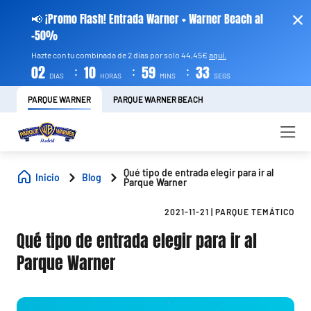
📢 ¡Promo Flash! Entrada Warner + Warner Beach al
-50%
Hazte con tu combinada de 2 días por solo 44,45€
aquí.
:
:
:
02
10
59
33
DIAS
HORAS
MINS
SEGS
PARQUE WARNER
PARQUE WARNER BEACH
Qué tipo de entrada elegir para ir al
Inicio
Blog
Parque Warner
2021-11-21
|
PARQUE TEMÁTICO
Qué tipo de entrada elegir para ir al
Parque Warner