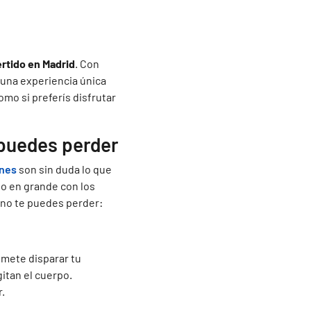
s
ertido en Madrid
. Con
 una experiencia única
omo si preferís disfrutar
 puedes perder
ones
son sin duda lo que
lo en grande con los
e no te puedes perder:
mete disparar tu
itan el cuerpo.
r.