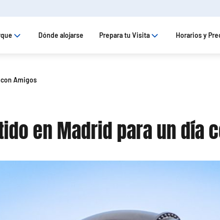
rque
Dónde alojarse
Prepara tu Visita
Horarios y Pre
a con Amigos
rtido en Madrid para un día 