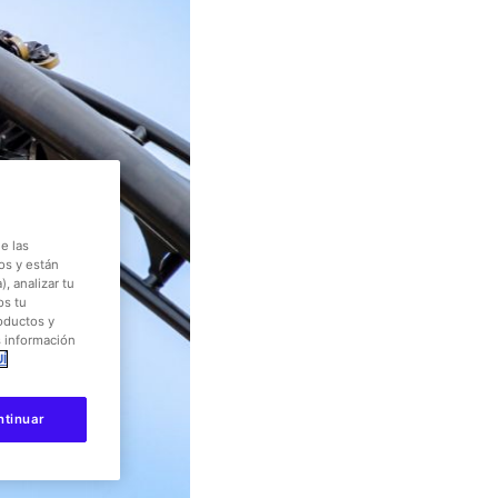
e las
os y están
, analizar tu
os tu
roductos y
s información
Í
ntinuar