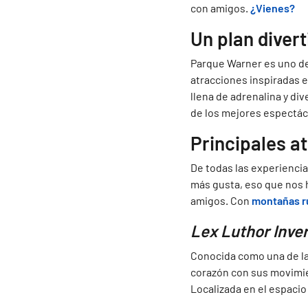
con amigos.
¿Vienes?
Un plan diver
Parque Warner es uno d
atracciones inspiradas e
llena de adrenalina y div
de los mejores espectác
Principales a
De todas las experienci
más gusta, eso que nos h
amigos. Con
montañas r
Lex Luthor Inve
Conocida como una de l
corazón con sus movimien
Localizada en el espaci