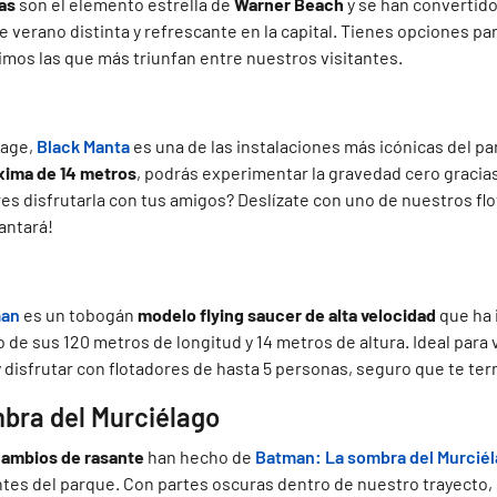
as
son el
elemento estrella de
Warner Beach
y se han convertido
e verano distinta y refrescante en la capital. Tienes opciones pa
mos las que más triunfan entre nuestros visitantes.
wage,
Black Manta
es una de las instalaciones más icónicas del p
áxima de 14 metros
, podrás experimentar la gravedad cero gracias 
res disfrutarla con tus amigos? Deslízate con uno de nuestros f
antará!
an
es un tobogán
modelo flying saucer de alta velocidad
que ha 
o de sus 120 metros de longitud y 14 metros de altura. Ideal para 
disfrutar con flotadores de hasta 5 personas, seguro que te te
bra del Murciélago
 cambios de rasante
han hecho de
Batman: La sombra del Murcié
tes del parque. Con partes oscuras dentro de nuestro trayecto