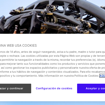
GINA WEB USA COOKIES
enos de 14 años, antes de seguir navegando, avisa a tu padre, madre o tutor para qu
cepte o rechace. Las cookies utilizadas por esta Página Web son propias y de tercer
 permitirte la navegación a través de la misma, recordar tus preferencias (ej. idioma)
para mejorar tanto sus funcionalidades como los productos y servicios que ponem
, así como gestionar los espacios publicitarios y personalizarte nuestra oferta de p
onforme a tus hábitos de navegación y contenidos visualizados. Para ello recabamo
spositivo y tu comportamiento. Más información en nuestra Política de Cookies
AQU
azar y continuar
Configuración de cookies
Aceptar y co