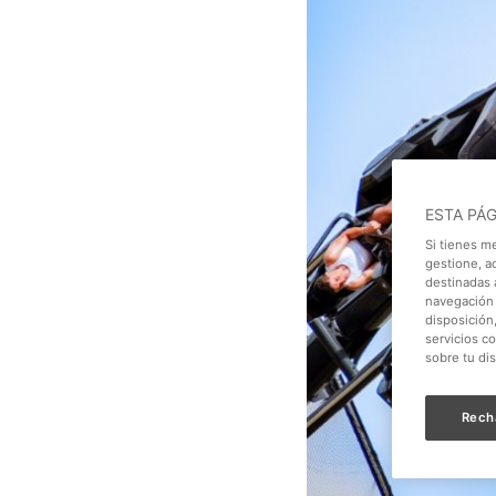
ESTA PÁ
Si tienes m
gestione, a
destinadas a
navegación 
disposición
servicios c
sobre tu di
Rech