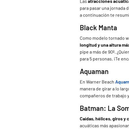
Las
atracciones acuátic
para pasar una jornada d
a continuación te resumi
Black Manta
Como modelo tornado 
longitud y una altura m
pipe a más de 90º. ¿Quie
para 5 personas. ¡Te enc
Aquaman
En Warner Beach
Aquam
manera de girar a lo larg
compañeros de trabajo y 
Batman: La Som
Caídas, hélices, giros y
acuáticas más apasionan