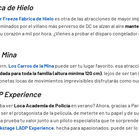
a de Hielo
r Freeze Fábrica de Hielo
es otra de las atracciones de mayor im
minados por el villano más perverso de DC se alzan al aire
mante
tu corazón a mil por hora. ¿Vienes a probar el disparo congelador
 Mina
ern,
Los Carros de la Mina
puede ser tu lugar favorito, esa atracci
da para toda la familia (altura mínima 120 cm)
, lejos de ser ta
gonetas locas de movimientos imprevisibles disfrutarás como nu
 Experience
ba ver
Loca Academia de Policía
en verano? Ahora, gracias a Pa
ser el protagonista de la película, de meterte en tu papel y de su
a prueba tu valor junto a un piloto especialista que te sorprend
kstage LADP Experience
, hecha para apasionados, puede ser lo