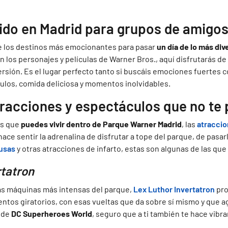
tido en Madrid para grupos de amigo
e los destinos más emocionantes para pasar
un día de lo más div
n los personajes y películas de Warner Bros., aquí disfrutarás de
ersión. Es el lugar perfecto tanto si buscáis emociones fuertes c
ulos, comida deliciosa y momentos inolvidables.
tracciones y espectáculos que no te
as que
puedes vivir dentro de Parque Warner Madrid
, las
atracci
ace sentir la adrenalina de disfrutar a tope del parque, de pasar
usas
y otras atracciones de infarto, estas son algunas de las qu
rtatron
as máquinas más intensas del parque,
Lex Luthor Invertatron
pro
tos giratorios, con esas vueltas que da sobre sí mismo y que ag
o de
DC Superheroes World
, seguro que a ti también te hace vibra